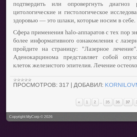
подтвердить или опровергнуть диагноз
цитологические и гистологическое исследова
здоровью — это шлаки, которые носим в себе.
Сфера применения halo-аппаратов с тех пор з
более информативного ознакомления с лазерн
пройдите на страницу: "Лазерное лечение"
Аденокарцинома представляет собой опух
клеток железистого эпителия. Лечение остеох
ПРОСМОТРОВ:
317
|
ДОБАВИЛ:
KORNILOV
«
1
2
...
35
36
37
Copyright MyCorp © 2026