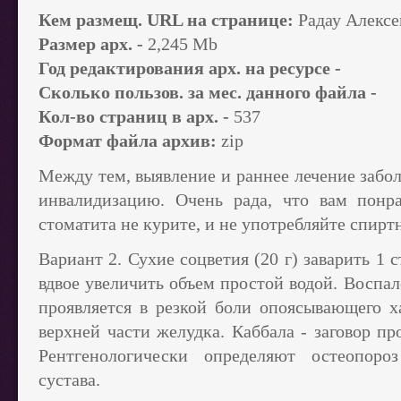
Кем размещ. URL на странице:
Радау Алексе
Размер арх. -
2,245 Mb
Год редактирования арх. на ресурсе -
Сколько пользов. за мес. данного файла -
Кол-во страниц в арх. -
537
Формат файла архив:
zip
Между тем, выявление и раннее лечение забо
инвалидизацию. Очень рада, что вам понр
стоматита не курите, и не употребляйте спирт
Вариант 2. Сухие соцветия (20 г) заварить 1 
вдвое увеличить объем простой водой. Воспал
проявляется в резкой боли опоясывающего х
верхней части желудка. Каббала - заговор пр
Рентгенологически определяют остеопоро
сустава.