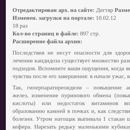
Отредактирован арх. на сайте:
Дегтяр
Разме
Изменен. загрузки на портале:
10.02.12
18 раз
Кол-во страниц в файле:
897 стр.
Расширение файла архив:
Последствия не несут опасности для здоро
лечении кандидоза существует множество ра
подходов. Вспомните ваши ощущения, когда вы
чувства после его завершения: в начале ужас, в
Так, гиперпаратиреоидизм – повышение а
желез, изменение пуринового обмена (повы
кислоты) или недостаток витаминов в
образованию камней в почках и, как следств
болезни. Утром натощак выпивала 1 стакан ш
кефира. Нарезать редьку маленькими кубик