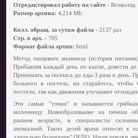
Отредактировал работу на сайте -
Всеволод
Размер архива:
4,214 Mb
Колл. обращ. за сутки файла -
2137 раз
Стр. в арх. -
705
Формат файла архив:
html
Метод пищевого анамнеза (история питания
Прибавляя каждый день по капле, довести до 
Принимать за полчаса до еды 3 раза в день. 
больного в постель, но старайтесь, чтобы
постели, так как движения улучшают отхожде
Эти самые "точки" и называются грибка
молочницу. Новообразование на печени 
раннем возрасте, и специалисты склонн
аномалией. Таких детей врачи относят к о
длительно болеющие" (ЧДБ). Наши предки ле