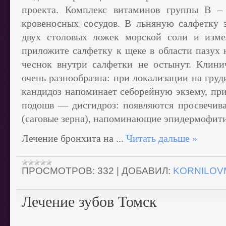
проекта. Комплекс витаминов группы B – 
кровеносных сосудов. В льняную салфетку 
двух столовых ложек морской соли и измел
приложите салфетку к щеке в области пазух 
чеснок внутри салфетки не остынут. Клини
очень разнообразна: при локализации на груд
кандидоз напоминает себорейную экзему, пр
подошв — дисгидроз: появляются просвечив
(саговые зерна), напоминающие эпидермофити
Лечение бронхита на
...
Читать дальше »
ПРОСМОТРОВ:
332
|
ДОБАВИЛ:
KORNILOV
Лечение зубов Томск