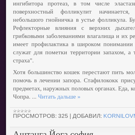
ингибитора протеаз, в том числе эластаз
поверхностный фолликулит начинается,
небольшого гнойничка в устье фолликула. Бу
Рефлекторные влияния с верхних дыхате
грибковыми заболеваниями влагалища и их р
имеет профилактика в широком понимании 
служат для пометки территории запахом, а 
страха".
Хотя большинство кошек перестают пить мол
помочь в лечении запора. Стафилококк прису
предметах, наружных половых органах. Еда, к
Чопра.
...
Читать дальше »
ПРОСМОТРОВ:
325
|
ДОБАВИЛ:
KORNILOV
Аштанга Йога софия