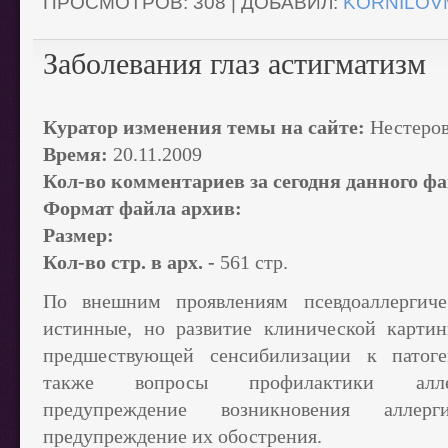
ПРОСМОТРОВ:
308
|
ДОБАВИЛ:
KORNILOV
Заболевания глаз астигматизм
Куратор изменения темы на сайте:
Нестеро
Время:
20.11.2009
Кол-во комментариев за сегодня данного фа
Формат файла архив:
Размер:
Кол-во стр. в арх. -
561 стр.
По внешним проявлениям псевдоаллергич
истинные, но развитие клинической карти
предшествующей сенсибилизации к патог
также вопросы профилактики аллер
предупреждение возникновения аллер
предупреждение их обострения.