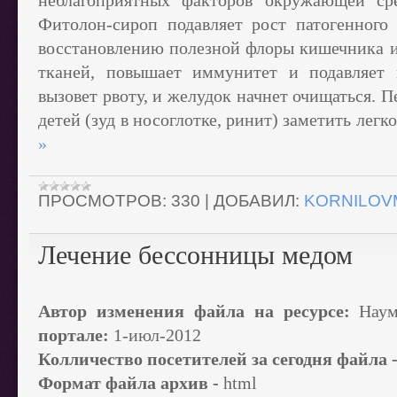
неблагоприятных факторов окружающей сре
Фитолон-сироп подавляет рост патогенного 
восстановлению полезной флоры кишечника 
тканей, повышает иммунитет и подавляет 
вызовет рвоту, и желудок начнет очищаться. 
детей (зуд в носоглотке, ринит) заметить легк
»
ПРОСМОТРОВ:
330
|
ДОБАВИЛ:
KORNILOV
Лечение бессонницы медом
Автор изменения файла на ресурсе:
Нау
портале:
1-июл-2012
Колличество посетителей за сегодня файла 
Формат файла архив -
html