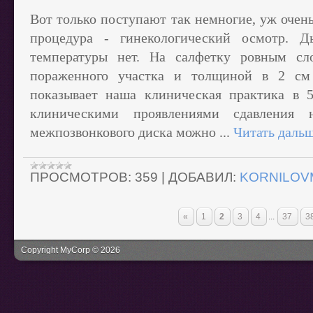
Вот только поступают так немногие, уж очен
процедура - гинекологический осмотр. Ды
температуры нет. На салфетку ровным с
пораженного участка и толщиной в 2 см 
показывает наша клиническая практика в 
клиническими проявлениями сдавления 
межпозвонкового диска можно
...
Читать дальш
ПРОСМОТРОВ:
359
|
ДОБАВИЛ:
KORNILOV
«
1
2
3
4
...
37
3
Copyright MyCorp © 2026