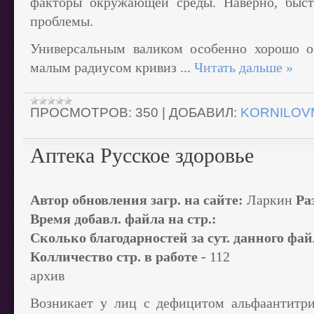
факторы окружающей среды. Наверно, быст
проблемы.
Универсальным валиком особенно хорошо об
малым радиусом кривиз
...
Читать дальше »
ПРОСМОТРОВ:
350
|
ДОБАВИЛ:
KORNILOV
Аптека Русское здоровье
Автор обновления загр. на сайте:
Ларкин
Ра
Время добавл. файла на стр.:
Сколько благодарностей за сут. данного фа
Колличество стр. в работе -
112
архив
Возникает у лиц с дефицитом альфаантитри