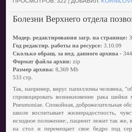
ПРОСМОТРОВ:
322
|
ДОБАВИЛ:
KORNILOV
Болезни Верхнего отдела позв
Модер. редактирования загр. на странице:
З
Год редактир. работы на ресурсе:
3.10.09
Сколько обращ. за нед. данного архива -
344
Формат файла архив:
zip
Размер архива:
8,369 Mb
533 стр.
Так, например, вирус папилломы человека, "
спровоцировать возникновение рака шейки 
Pneumoniae. Спокойная, доброжелательная обст
школе воспитывает жизнерадостность, чув
исходное положение:, пациент лежит так же, 
на стол и перемещает свое бедро под с