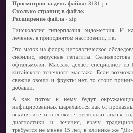
Просмотров за день файла:
3131 раз
Сколько страниц в файле:
Расширение файла -
zip
Гинекология гиперплазия эндометрия. И к
лечение, в приподнятом настроении, т.к.
Это мазок на флору, цитологическое обследов
сифилис, вирусные гепатиты. Селиверстова
офтальмолог. Массаж делает специалист из
китайского точечного массажа. Если возможн
свежие овощи и фрукты нет, то стоит прини
добавки.
А как потом к нему будут окружающие 
инфицированных шарахаются как от проказных
вскипятите и положите несколько ложек со
диагностики и лечения, врачу традицио
требуется не менее 15 лет, в клинике же "Ди